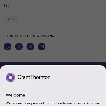
TAG
2019
CONDIVIDI QUESTA PAGINA
CHI SIAMO
Le nostre persone
I NOSTRI SERVIZI
Welcome!
Chi Siamo
I nostri servizi di assurance
LEGAL
We process your personal information to measure and improve
Contattaci