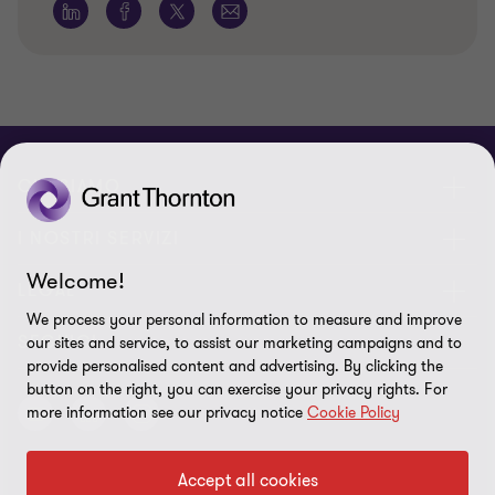
CHI SIAMO
Le nostre persone
I NOSTRI SERVIZI
Welcome!
Chi Siamo
I nostri servizi di assurance
LEGAL
We process your personal information to measure and improve
Contattaci
I nostri servizi di advisory
Privacy policy
SEGUICI
our sites and service, to assist our marketing campaigns and to
provide personalised content and advertising. By clicking the
Lavora con noi
I nostri servizi IT & Cloud
Cookie policy
button on the right, you can exercise your privacy rights. For
more information see our privacy notice
Cookie Policy
Preferenze sui cookie
Disclaimer
Accept all cookies