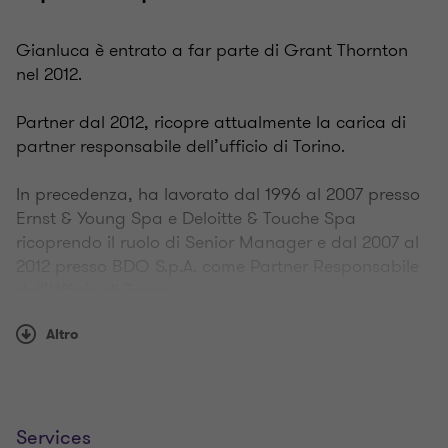
Gianluca è entrato a far parte di Grant Thornton
nel 2012.
Partner dal 2012, ricopre attualmente la carica di
partner responsabile dell’ufficio di Torino.
In precedenza, ha lavorato dal 1996 al 2007 presso
Ernst & Young Spa e Deloitte & Touche Spa
ricoprendo il ruolo di Senior Manager e dal 2007 al
2012 presso BDO S.p.A. come Partner Responsabile
dell’Ufficio di Torino.
Altro
Tra le aree nelle quali ha maggiormente svolto la
propria attività e si è specializzato rientrano:
Financial services, Energy, Consumer products,
Real estate & construction, Public sector,
Services