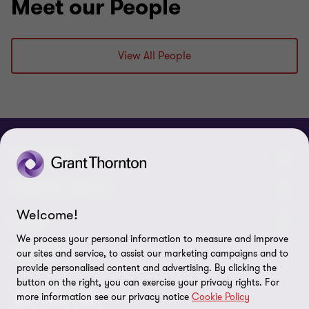
Qualifiche
Meet our People
Iscritto all’albo dei Dottori Commercialisti
View All People
Iscritto all’albo degli Esperti Contabili
CHI SIAMO
Le nostre persone
I NOSTRI SERVIZI
Welcome!
Chi Siamo
I nostri servizi di assurance
LEGAL
We process your personal information to measure and improve
Contattaci
I nostri servizi di advisory
Privacy policy
SEGUICI
our sites and service, to assist our marketing campaigns and to
provide personalised content and advertising. By clicking the
Lavora con noi
I nostri servizi IT & Cloud
Cookie policy
button on the right, you can exercise your privacy rights. For
more information see our privacy notice
Cookie Policy
Preferenze sui cookie