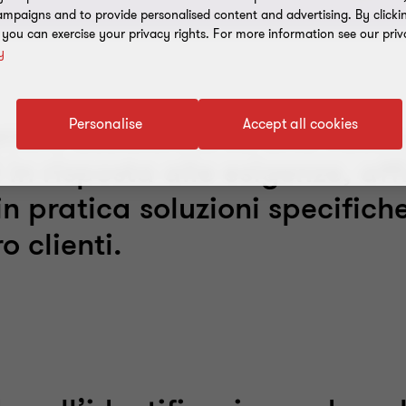
mpaigns and to provide personalised content and advertising. By clicki
, you can exercise your privacy rights. For more information see our priv
y
Personalise
Accept all cookies
rnire assistenza su una vast
in risposta alle esigenze, af
in pratica soluzioni specifich
o clienti.