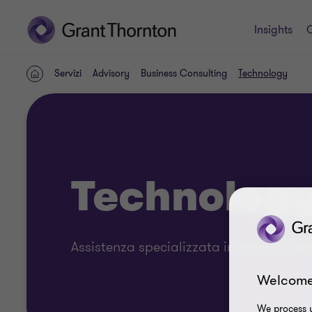
Insights
C
Servizi
Advisory
Business Consulting
Technology
HOME
Technolog
Assistenza specializzata in tema di Te
Welcome
We process y