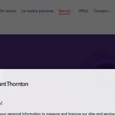
hi siamo
Le nostre persone
Servizi
Uffici
Careers
y
chnology
!
our personal information to measure and improve our sites and service, 