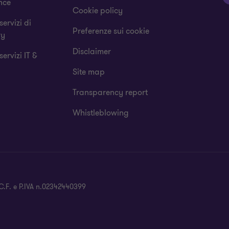
nce
Cookie policy
 servizi di
Preferenze sui cookie
ry
Disclaimer
 servizi IT &
Site map
Transparency report
Whistleblowing
- C.F. e P.IVA n.02342440399