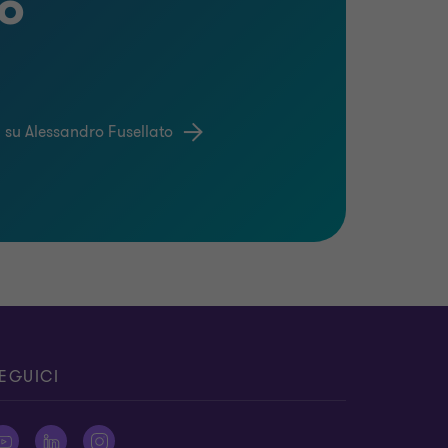
to
ù su Alessandro Fusellato
EGUICI