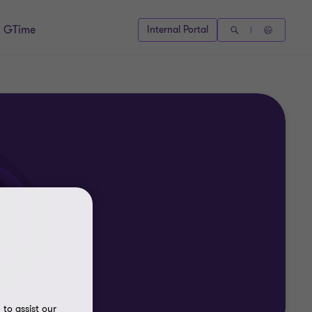
GTime
Internal Portal
to assist our