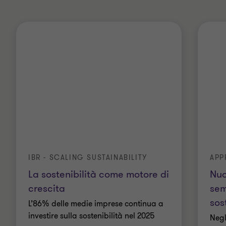
Qualifiche
Laureato in Economia e Commercio
Conseguito un Executive Master in Management
presso l’Università IESE di Barcellona
Conseguito un Master in Strategia e Gestione
della Sostenibilità presso 24ORE Business School
Partecipato al Senior Leadership Program presso
Harvard Business School
IBR - SCALING SUSTAINABILITY
APP
La sostenibilità come motore di
Nuo
crescita
sem
sos
L’86% delle medie imprese continua a
investire sulla sostenibilità nel 2025
Negl