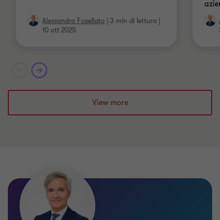
azie
Alessandro Fusellato
|
3 min di lettura
|
10 ott 2025
View more