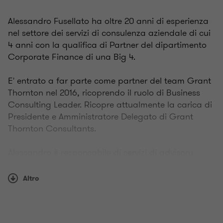
Alessandro Fusellato ha oltre 20 anni di esperienza
nel settore dei servizi di consulenza aziendale di cui
4 anni con la qualifica di Partner del dipartimento
Corporate Finance di una Big 4.
E' entrato a far parte come partner del team Grant
Thornton nel 2016, ricoprendo il ruolo di Business
Consulting Leader. Ricopre attualmente la carica di
Presidente e Amministratore Delegato di Grant
Thornton Consultants.
Alessandro è responsabile di servizi di advisory
dedicati alla Sostenibilità. Ha gestito con successo
molti progetti di business transformation ed
Altro
operazioni straordinarie sia nel settore pubblico che
in quello privato.