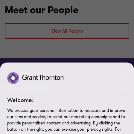
Meet our People
View All People
CHI SIAMO
Le nostre persone
I NOSTRI SERVIZI
Welcome!
Chi Siamo
I nostri servizi di assurance
LEGAL
We process your personal information to measure and improve
Contattaci
I nostri servizi di advisory
Privacy policy
SEGUICI
our sites and service, to assist our marketing campaigns and to
provide personalised content and advertising. By clicking the
Lavora con noi
I nostri servizi IT & Cloud
Cookie policy
button on the right, you can exercise your privacy rights. For