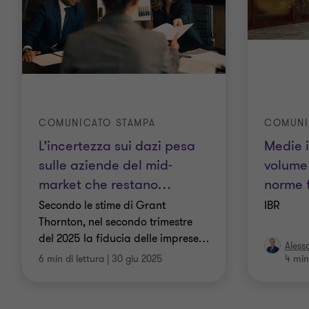
COMUNICATO STAMPA
COMUNI
L’incertezza sui dazi pesa
Medie i
sulle aziende del mid-
volume 
market che restano
…
norme 
Secondo le stime di Grant
IBR
Thornton, nel secondo trimestre
del 2025 la fiducia delle imprese
…
Aless
6 min di lettura
|
30 giu 2025
4 min