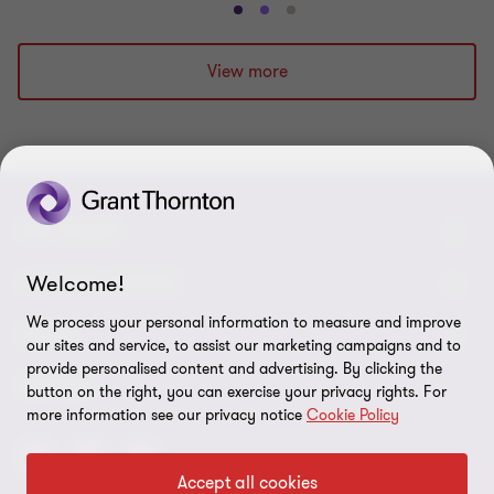
Vai
Vai
Vai
alla
alla
alla
diapositiva
diapositiva
diapositiva
View more
1
2
3
di
di
di
3
3
3
CHI SIAMO
Welcome!
Le nostre persone
I NOSTRI SERVIZI
We process your personal information to measure and improve
Chi Siamo
I nostri servizi di assurance
LEGAL
our sites and service, to assist our marketing campaigns and to
provide personalised content and advertising. By clicking the
Contattaci
I nostri servizi di advisory
Privacy policy
SEGUICI
button on the right, you can exercise your privacy rights. For
Lavora con noi
more information see our privacy notice
Cookie Policy
I nostri servizi IT & Cloud
Cookie policy
Preferenze sui cookie
Accept all cookies