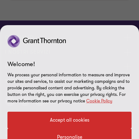
CHI SIAMO
Le nostre persone
I NOSTRI SERVIZI
Welcome!
Chi Siamo
I nostri servizi di assurance
LEGAL
We process your personal information to measure and improve
Contattaci
I nostri servizi di advisory
Privacy policy
SEGUICI
our sites and service, to assist our marketing campaigns and to
provide personalised content and advertising. By clicking the
Lavora con noi
I nostri servizi IT & Cloud
Cookie policy
button on the right, you can exercise your privacy rights. For
more information see our privacy notice
Cookie Policy
Preferenze sui cookie
Disclaimer
Accept all cookies
© 2026 Ria Grant Thornton S.p.a - All rights reserved. - C.F. e P.IVA
Site map
n.02342440399
Personalise