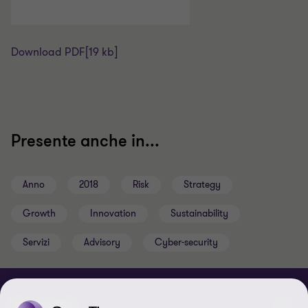
Download PDF
[19 kb]
Presente anche in...
Anno
2018
Risk
Strategy
Growth
Innovation
Sustainability
Servizi
Advisory
Cyber-security
CHI SIAMO