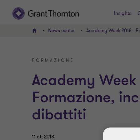
Insights
C
News center
Academy Week 2018 - For
HOME
FORMAZIONE
Academy Week 
Formazione, inc
dibattiti
11 ott 2018