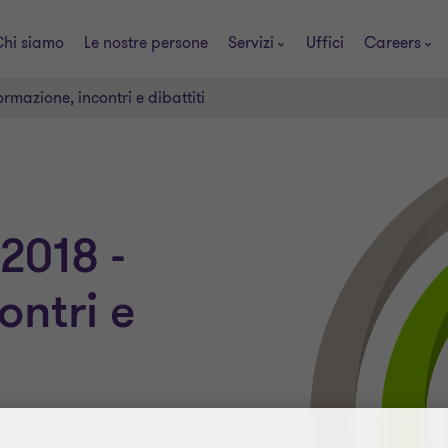
hi siamo
Le nostre persone
Servizi
Uffici
Careers
mazione, incontri e dibattiti
2018 -
ontri e