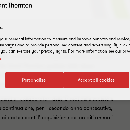
!
our personal information to measure and improve our sites and service, 
mpaigns and to provide personalised content and advertising. By clicki
Academy Week 2018
di Ria Grant Thornton. Ha
, you can exercise your privacy rights. For more information see our priv
dini
illustrando le strategie di crescita e sviluppo
y
: Ria Grant Thornton, guidata dallo stesso
 Diligence, guidata da
Giancarlo Pizzocaro
e
Personalise
Accept all cookies
berto Tentori
.
ndenti e i collaboratori delle 17 sedi delle società e
ne continua che, per il secondo anno consecutivo,
ai partecipanti l'acquisizione dei crediti annuali