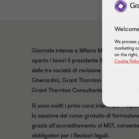
Welcome
We process y
marketing ca
Giornate intense a Milano Marittima per l'
on the right
aperto i lavori il presidente
Sandro Gherar
Cookie Polic
delle tre società di revisione e consulenza
Gherardini, Grant Thornton Financial Due
Grant Thornton Consultants guidata da
Ro
Si sono svolti i primi corsi interni per i dipe
la sessione del corso gratuito di formazio
grazie all'accreditamento al MEF, consente 
obbligatori per i Revisori legali.