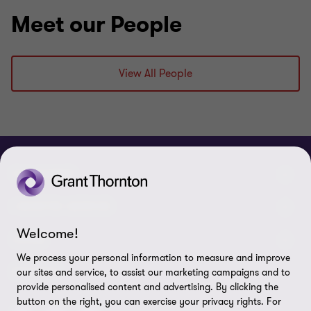
Meet our People
View All People
CHI SIAMO
Le nostre persone
I NOSTRI SERVIZI
Welcome!
Chi Siamo
I nostri servizi di assurance
LEGAL
We process your personal information to measure and improve
Contattaci
I nostri servizi di advisory
Privacy policy
SEGUICI
our sites and service, to assist our marketing campaigns and to
provide personalised content and advertising. By clicking the
Lavora con noi
I nostri servizi IT & Cloud
Cookie policy
button on the right, you can exercise your privacy rights. For