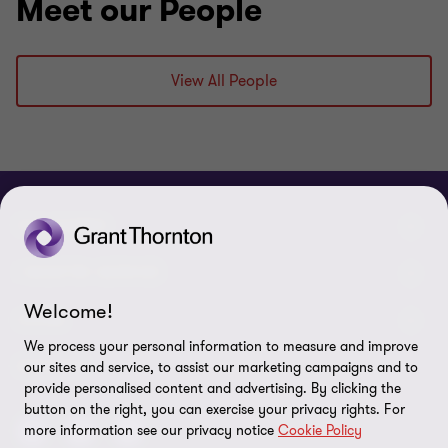
Meet our People
View All People
CHI SIAMO
Le nostre persone
I NOSTRI SERVIZI
Welcome!
Chi Siamo
I nostri servizi di assurance
LEGAL
We process your personal information to measure and improve
Contattaci
I nostri servizi di advisory
Privacy policy
SEGUICI
our sites and service, to assist our marketing campaigns and to
provide personalised content and advertising. By clicking the
Lavora con noi
I nostri servizi IT & Cloud
Cookie policy
button on the right, you can exercise your privacy rights. For
more information see our privacy notice
Cookie Policy
Preferenze sui cookie