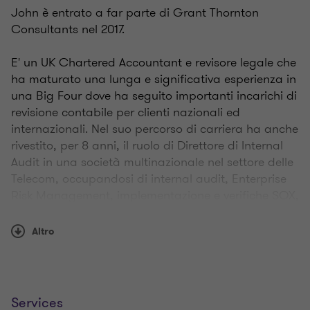
John è entrato a far parte di Grant Thornton
Consultants nel 2017.
E' un UK Chartered Accountant e revisore legale che
ha maturato una lunga e significativa esperienza in
una Big Four dove ha seguito importanti incarichi di
revisione contabile per clienti nazionali ed
internazionali. Nel suo percorso di carriera ha anche
rivestito, per 8 anni, il ruolo di Direttore di Internal
Audit in una società multinazionale nel settore delle
Telecom, occupandosi di internal audit, Enterprise
Risk Management, implementazione e verifiche SOX,
implementazione e verifiche del Modello 231 nonché
membro dell'Organismo di Vigilanza. Le aree di
Altro
specializzazione sono: internal audit, risk
management, compliance, reporting services, e due
diligence. John ha maturato la propria esperienza
nei settori delle telecomunicazioni e media,
Services