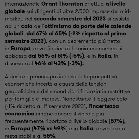
internazionale
effettua
Grant Thornton
a livello
sui dirigenti di oltre 2.500 imprese del mid-
globale
market, nel
si assiste
secondo semestre del 2023
ad un
dell’
calo
ottimismo
da parte delle aziende
,
globali
dal 67% al 65% (-2% rispetto al primo
, con un decremento più netto
semestre 2023)
in
, dove l’indice di fiducia economica si
Europa
abbassa
, e in
,
in
dal 56% al 51% (-5%)
Italia
discesa dal
46% al 43% (-3%).
A destare preoccupazione sono le prospettive
economiche incerte a causa delle tensioni
geopolitiche e delle condizioni finanziarie restrittive
per famiglie e imprese. Nonostante il leggero calo
(-1% rispetto al 1° semestre 2023), l'
incertezza
rimane ancora il vincolo più
economica
frequentemente riportato a livello globale (
),
57%
in
(
) e in
, dove il dato
Europa
47% vs 49%
Italia
resta stabile al
.
55%