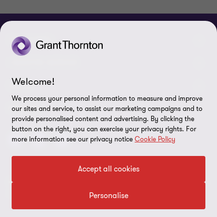
CHI SIAMO
Le nostre persone
I NOSTRI SERVIZI
Welcome!
Chi Siamo
I nostri servizi di assurance
LEGAL
We process your personal information to measure and improve
Contattaci
I nostri servizi di advisory
Privacy policy
SEGUICI
our sites and service, to assist our marketing campaigns and to
provide personalised content and advertising. By clicking the
Lavora con noi
I nostri servizi IT & Cloud
Cookie policy
button on the right, you can exercise your privacy rights. For
more information see our privacy notice
Cookie Policy
Preferenze sui cookie
Disclaimer
Accept all cookies
© 2026 Ria Grant Thornton S.p.a - All rights reserved. - C.F. e P.IVA
Site map
n.02342440399
Personalise
Transparency report