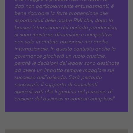
dati non particolarmente entusiasmanti, è
bene ricordare la forte propensione alle
esportazioni delle nostre PMI che, dopo la
brusca interruzione del periodo pandemico,
si sono mostrate dinamiche e competitive
non solo in ambito nazionale ma anche
internazionale. In questo contesto anche la
governance giocherà un ruolo cruciale,
perché le decisioni dei leader sono destinate
ad avere un impatto sempre maggiore sul
successo dell’azienda. Sarà pertanto
necessario il supporto di consulenti
specializzati che li guidino nel percorso di
crescita del business in contesti complessi
”.