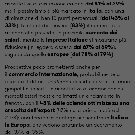
aspettative di assunzione calano
,
dal
41% al 39%
ma il pessimismo è più marcato in
, con una
Italia
diminuzione di ben 10 punti percentuali (
dal 43% al
). Resta stabile invece (
) il numero delle
33%
83%
aziende che prevede un possibile
aumento dei
, mentre le
si mostrano più
salari
imprese italiane
fiduciose (in leggera ascesa
),
dal 67% al 69%
seguite
da
quelle
(
).
europee
dal 78% al 79%
Prospettive poco promettenti anche per
il
, probabilmente a
commercio internazionale
causa del diffuso
sentiment
di sfiducia verso scenari
geopolitici incerti. Le aspettative di espansione sui
mercati esteri mostrano infatti un andamento in
frenata, con il
43% delle aziende ottimiste su una
(47% nella prima metà del
crescita dell’export
2023); una tendenza analoga si riscontra in
Italia e
, che vedono entrambe un decremento
in Europa
dal 37% al 35%.