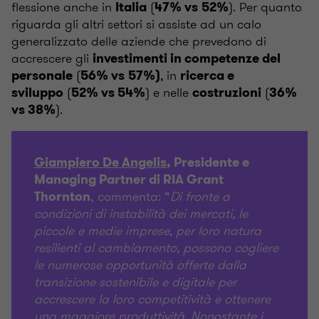
flessione anche in
(
). Per quanto
Italia
47% vs
52%
riguarda gli altri settori si assiste ad un calo
generalizzato delle aziende che prevedono di
accrescere gli
investimenti in competenze del
(
,
in
personale
56% vs
57%)
ricerca e
(
) e nelle
(
sviluppo
52% vs 54%
costruzioni
36%
).
vs 38%
Giampiero De Angelis
, Presidente e
Managing Partner di RIA Grant
, commenta: “
Di fronte a
Thornton
condizioni di instabilità dei mercati, le
piccole e medie imprese, per loro natura
resilienti al cambiamento, possono cogliere
le numerose opportunità offerte dalla
transizione sostenibile e digitale per
accrescere la loro competitività e ottenere
una maggiore produttività. Nonostante i