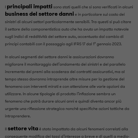
principali impatti
I
sono stati quelli che si sono verificati in alcuni
business del settore danni
e in particolare sul costo dei
sinistri di alcuni settori particolarmente sensibili. Tra questi si può citare
il settore della componentistica auto che ha avuto un impatto notevole
sugli indici di redditività del settore auto, accentuato dal cambio di
principi contabili con il passaggio agli IFRS 17 dal 1° gennaio 2023.
In alcuni segmenti del settore danni le assicurazioni dovranno
migliorare il monitoraggio dell’andamento dei sinistri e del parallelo
incremento dei premi alla scadenza dei contratti assicurativi, ma al
tempo stesso dovranno intraprende altre misure per la gestione del
fenomeno con interventi mirati e con attenzione alle varie opzioni da
utilizzare. In alcune tipologie di prodotto l’inflazione sembra un
fenomeno che potrà durare alcuni anni e quindi diventa ancor più
urgente una riflessione strategica nonché specifiche azioni tattiche da
intraprendere.
settore vita
Il
è stato impattato da alcuni fenomeni correlati alla
conseguente modifica dei tassi d’interesse a breve e di quelli a medio-