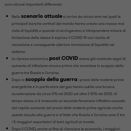
sono alcune importanti differenze:
scenario attuale
Nello
si arriva da alcuni anni nei quali le
principali banche centrali del mondo hanno creato una massa mai
vista di liquidità e quando si accingevano a intraprendere misure di
limitazione della stessa è esploso il COVID 19 con rischio di
recessione e conseguente ulteriore immissione di liquidità nel
sistema.
post COVID
La ripresa economica
aveva già mostrato segni di
aumento di inflazione ancora prima che avvenisse lo scoppio della
guerra tra Russia e Ucraina.
scoppio della guerra
Dopo lo
i prezzi delle materie prime
energetiche e in particolare del gas hanno subito una brusca
accelerazione da circa 0% nel 2020 ad oltre il 10% nel 2022. Al
tempo stesso si è innescato un secondo fenomeno inflattivo causato
dal rapido aumento dei prezzi delle materie prime agricole anche
questo dovuto alla guerra e al fatto che Russia e Ucraina sono 2 tra
i 5 maggiori esportatori di beni agricoli al mondo
Dopo il COVID, anche al fine di rilanciare le economie, i maggiori