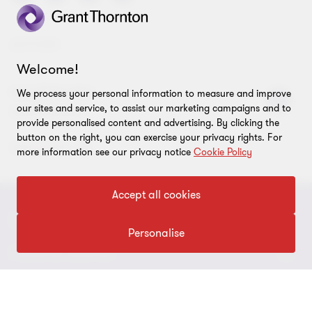
AUTORI
Welcome!
Luca D'Onofrio
We process your personal information to measure and improve
our sites and service, to assist our marketing campaigns and to
Luca D'Onofrio
provide personalised content and advertising. By clicking the
button on the right, you can exercise your privacy rights. For
Vedi profilo
more information see our privacy notice
Cookie Policy
Accept all cookies
CHI SIAMO
Personalise
Le nostre persone
I NOSTRI SERVIZI
Chi Siamo
I nostri servizi di assurance
LEGAL
Contattaci