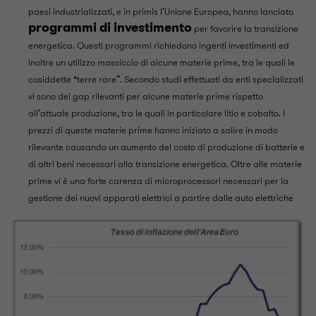
paesi industrializzati, e in primis l’Unione Europea, hanno lanciato
programmi di investimento
per favorire la transizione
energetica. Questi programmi richiedono ingenti investimenti ed
inoltre un utilizzo massiccio di alcune materie prime, tra le quali le
cosiddette “terre rare”. Secondo studi effettuati da enti specializzati
vi sono dei gap rilevanti per alcune materie prime rispetto
all’attuale produzione, tra le quali in particolare litio e cobalto. I
prezzi di queste materie prime hanno iniziato a salire in modo
rilevante causando un aumento del costo di produzione di batterie e
di altri beni necessari alla transizione energetica. Oltre alle materie
prime vi è una forte carenza di microprocessori necessari per la
gestione dei nuovi apparati elettrici a partire dalle auto elettriche