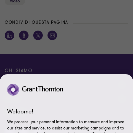
Video
CONDIVIDI QUESTA PAGINA
CHI SIAMO
Le nostre persone
I NOSTRI SERVIZI
Chi Siamo
I nostri servizi di assurance
LEGAL
Contattaci
I nostri servizi di advisory
Welcome!
Privacy policy
SEGUICI
Lavora con noi
We process your personal information to measure and improve
I nostri servizi IT & Cloud
Cookie policy
our sites and service, to assist our marketing campaigns and to