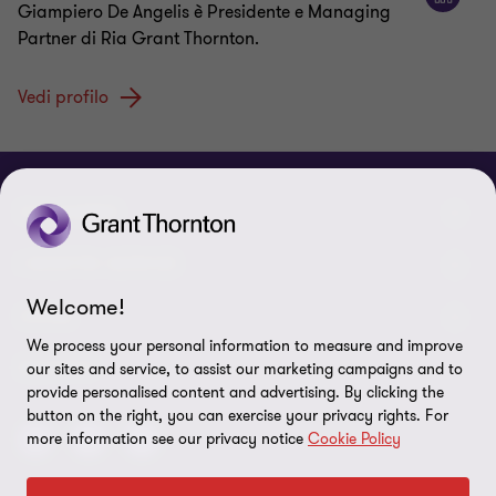
Giampiero De Angelis è Presidente e Managing
Partner di Ria Grant Thornton.
Vedi profilo
CHI SIAMO
Le nostre persone
I NOSTRI SERVIZI
Welcome!
Chi Siamo
I nostri servizi di assurance
LEGAL
We process your personal information to measure and improve
Contattaci
I nostri servizi di advisory
Privacy policy
SEGUICI
our sites and service, to assist our marketing campaigns and to
provide personalised content and advertising. By clicking the
Lavora con noi
I nostri servizi IT & Cloud
Cookie policy
button on the right, you can exercise your privacy rights. For
more information see our privacy notice
Cookie Policy
Preferenze sui cookie