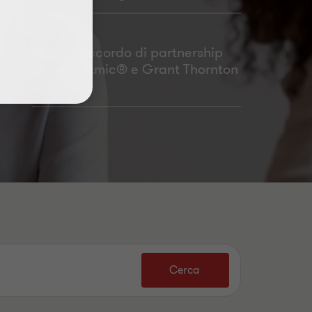
Siglato accordo di partnership
tra Algoritmic® e Grant Thornton
FDD S.r.l.
Cerca