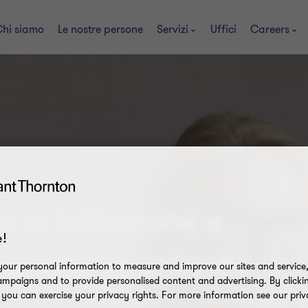
hi siamo
Le nostre persone
Servizi
Uffici
Careers
 a inflazione e
!
onale in aziende
our personal information to measure and improve our sites and service, 
mpaigns and to provide personalised content and advertising. By clicki
, you can exercise your privacy rights. For more information see our priv