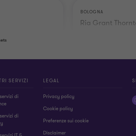
BOLOGNA
Ria Grant Thorn
+39 051 6045 911
sets
TRI SERVIZI
LEGAL
S
 servizi di
Privacy policy
nce
Cookie policy
 servizi di
Preferenze sui cookie
ry
Disclaimer
 servizi IT &