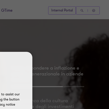
GTime
Internal Portal
Come rispondere a inflazione e
cambio generazionale in aziende
familiari
to assist our
ng the button
L’importanza della cultura
acy notice
inclusiva e degli investimenti