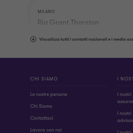
MILANO
Ria Grant Thornton
+39 02 33 14 809
Visualizza tutti i contatti nazionali e i media as
CHI SIAMO
I NOS
ROMA
Le nostre persone
I nostri
Ria Grant Thornton
assura
Chi Siamo
I nostri
+39 06 85 51 752
Contattaci
adviso
Lavora con noi
I nostri