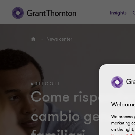
Insights
C
News center
HOME
ARTICOLI
Come rispondere
Welcome
cambio generazi
We process y
marketing ca
on the right