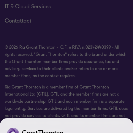
IT & Cloud Services
Contattaci
© 2026 Ria Grant Thornton - C.F. e P.IVA n.02342440399
- All
rights reserved. "Grant Thornton” refers to the brand under which
the Grant Thornton member firms provide assurance, tax and
advisory services to their clients and/or refers to one or more
member firms, as the context requires.
Ria Grant Thornton
is a member firm of Grant Thornton
International Ltd (GTIL). GTIL and the member firms are not a
worldwide partnership. GTIL and each member firm is a separate
legal entity. Services are delivered by the member firms. GTIL does
not provide services to clients. GTIL and its member firms are not
agents of, and do not obligate, one another and are not liable for
one another’s acts or omissions.